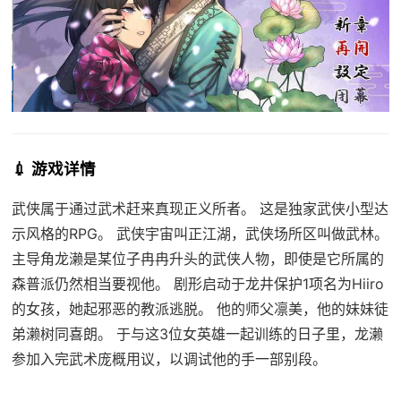
💉 游戏详情
武侠属于通过武术赶来真现正义所者。 这是独家武侠小型达
示风格的RPG。 武侠宇宙叫正江湖，武侠场所区叫做武林。
主导角龙濑是某位子冉冉升头的武侠人物，即使是它所属的
森普派仍然相当要视他。 剧形启动于龙井保护1项名为Hiiro
的女孩，她起邪恶的教派逃脱。 他的师父凛美，他的妹妹徒
弟濑树同喜朗。 于与这3位女英雄一起训练的日子里，龙濑
参加入完武术庞概用议，以调试他的手一部别段。