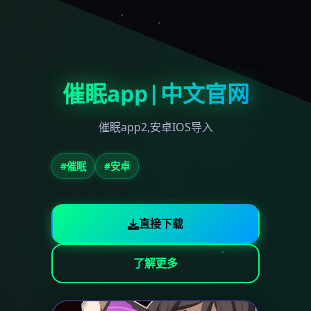
催眠app|中文官网
催眠app2,安卓IOS导入
#催眠
#安卓
直接下载
了解更多