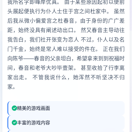
我所名字即峰岸优真。 由于某些原因起初以便前
头展起便执行为仆人士住于宫之间杜家中。 虽然
后我从微小偏爱宫之杜春音，由于身份的广广差
距，始终没具有阐述动出口。 然又春音主导动往
我告白，我们社开张变为恋人 不过，仆人以及名
门千金，始终是常人难以接受的件在。 正在我们
向陈爷——春音的父亲坦白，希望拿来到到祝福时
间，春音和老爷大吵毕壹架。 甚至收拾了行李离
家出走。 不管我说什么，她浑然不听坚决不归
家。
精美的游戏画面
丰富的游戏内容