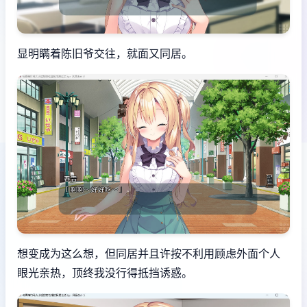
显明瞒着陈旧爷交往，就面又同居。
想变成为这么想，但同居并且许按不利用顾虑外面个人
眼光亲热，顶终我没行得抵挡诱惑。