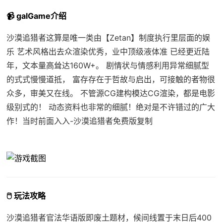
📹 galGame介绍
沙漠追猎者这算是唯一类由【Zetan】制度执行里层面的娱
乐 艺术风格出去众渲染优秀，业中顶级液体准 已经更近陆
年，文本量高耸达160W+。 剧情状与情感利用异常细腻型
的式式慢慢道抵， 富存存在于哲故与启出，可接触的者物很
众多，审美又在线。 不管源CG建构模达CG渲染，都是电影
级别式的！ 动态资料也非常的细腻！绝对是不许错过的广大
作！当时前面入入-沙漠追猎者免费版复制
🖱️ 玩法攻略
沙漠追猎者官法华语版即
废土题材，候间线置于末日后400