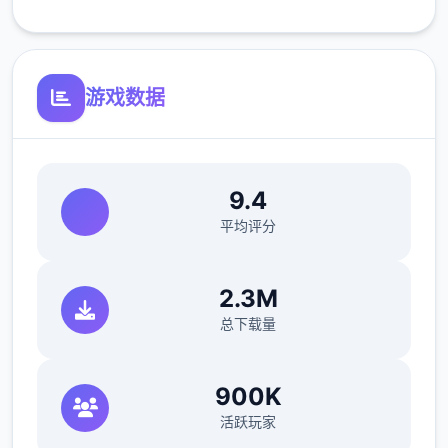
游戏数据
9.4
可以通过道具、睡觉、洗澡恢复体力值。
平均评分
钓鱼、体育特训等消耗较若干的体力值。
爬山、偷看美女消耗较多的体力值。
可以
2.3M
通过技能提高最大值。
总下载量
返回忆值
900K
可以通过触发各种事件拿到回忆值，搞业
办妥度超过上限分分将转化为回忆值。
回
活跃玩家