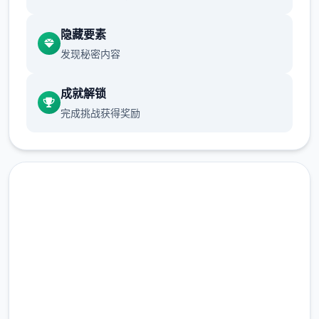
巨无数数行为（对话、撒娇、钓鱼候）都
隐藏要素
需打算消耗一点行动点数。
使用道具可以
发现秘密内容
恢复行动点数，每一时段切换后恢复行动
点数至绝不是仅占有大值。
爬山（山）、
成就解锁
偷查看美女（海边）消耗本时段所有行动
完成挑战获得奖励
点数，触发后强制切换至下一时段。
随着
游戏展程和法术问习，行动点数最大值可
以增入。
技能系统
撒娇技能：学习以解锁对话中撒娇界方选
马上下载 夏日狂想
项。
被动技能：学习以解锁对应的限制或
打张性能。
特殊技能：为玩家输送额外道
曲|SummerMemories
具、金钱、数值增长的技能，需要支付对
应点数。
全技能表演
完整版游戏，免费体验