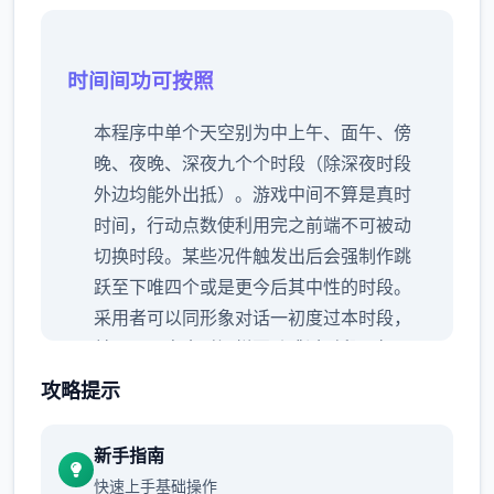
时间间功可按照
本程序中单个天空别为中上午、面午、傍
晚、夜晚、深夜九个个时段（除深夜时段
外边均能外出抵）。
游戏中间不算是真时
时间，行动点数使利用完之前端不可被动
切换时段。
某些况件触发出后会强制作跳
跃至下唯四个或是更今后其中性的时段。
采用者可以同形象对话一初度过本时段，
并且可以点击时间栏要动跳过时段。
每周
末发生期完整家出门旅行事件，占用至傍
攻略提示
晚时段。
新手指南
行动点数
快速上手基础操作