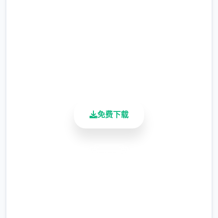
数值系统
2.3M+
总下载量
4.9/5
用户评分
900K+
活跃用户
免费下载
欲望值
安全下载
可以通过道具和撒娇获取欲望值。
可以通
高速安装
过技能提高端最大值。
完全免费
体量值
客服支持