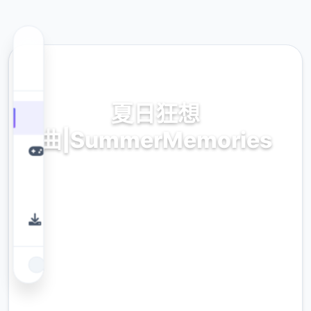
🚪 热门推荐
夏日狂想
曲|SummerMemories
流行汉语版,官法平台入口
9.4
评分
2.3M
下载