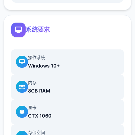
忆值用于学习技能。
好感度
通过和角色一起度过时间、赠送礼物获得
系统要求
好感度。
好感度每达到20、40、60、
80、100时达到好感度上限，
达到好感度
上限是解锁各好感度事件的条件之一。
3位
操作系统
置主角与5位配角有好感值。
Windows 10+
作业完形成度
内存
8GB RAM
针对不同女主角设计不同式的作业方案，
作业完成度达到100是解锁各好感度事件的
显卡
条件之一。
作业完成度超过上限部分将转
GTX 1060
化为回忆值。
美雪通过洗餐具细游戏获得
作业完成度。
莉音通过课外研究（捕获近
存储空间
虫或鱼后可以进行研究）获得作业完成