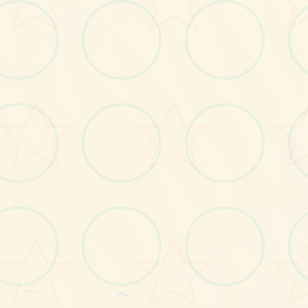
画面艺术展
感受游戏的视觉魅力
～
～