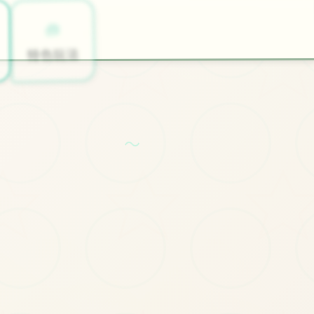
🌠
🧰
开始游戏
特色玩法
～