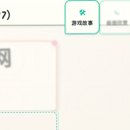
17）
📞
🛠️
○
画面欣赏
游戏故事
7
号
特
工
官
网
7
）