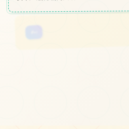
#ios
#顶级建模
立即体验
免费完整版游戏