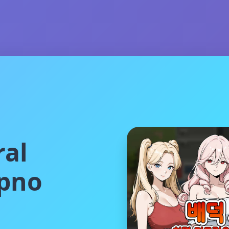
al
ypno