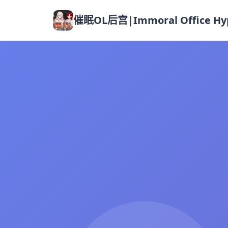
催眠OL后宫|Immoral Office Hyp