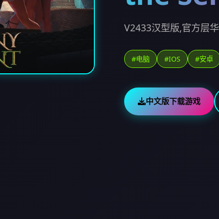
V2433汉型版,官方层
#电脑
#IOS
#安卓
中文版下载游戏