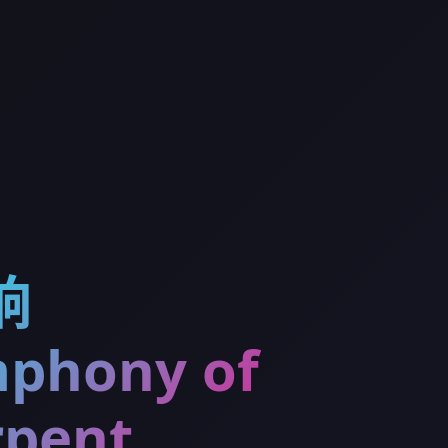
响
phony of
rpent