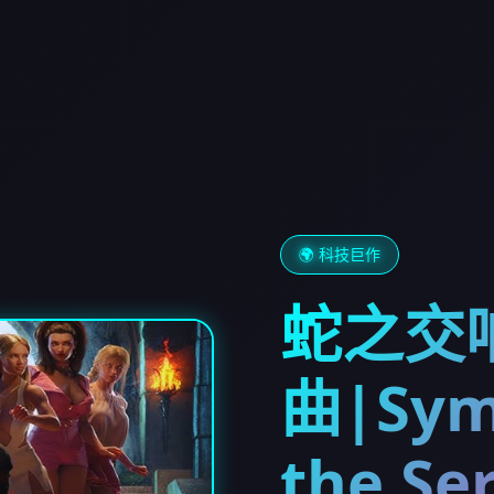
🌍 科技巨作
蛇之交
曲|Sym
the Se