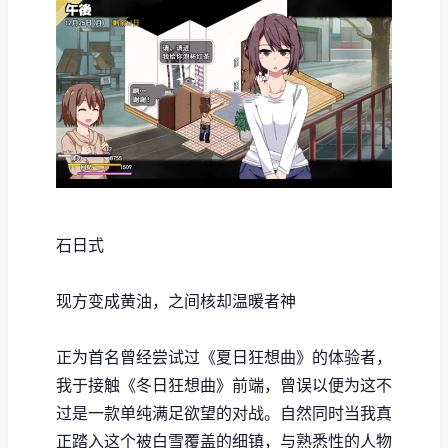
石日式
现方变成黄油，之间核却温暖者神
正为首名曾经尝试过《夏日狂想曲》的体验者，
我于接触《冬日狂想曲》前端，曾误以便为这不
过是一款​​单纯满足欲望的对战​​。自然同时当我真
正踏入这个被白雪覆盖的细镇，与熟悉性的人物