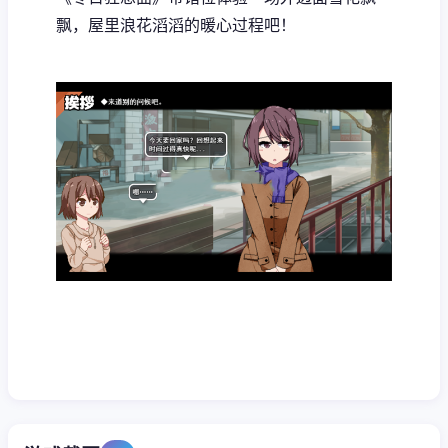
飘，屋里浪花滔滔​​的暖心过程吧！