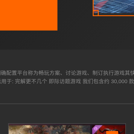
明确配置平台称为畅玩方案、讨论游戏、制订执行游戏其快乐所身处。 
计运用于: 完解更不几个 即际访题游戏 我们包含约 30,00