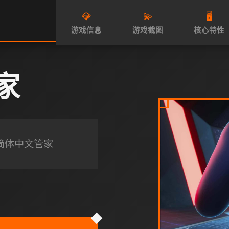
💎
💫
🖥️
游戏信息
游戏截图
核心特性
家
，简体中文管家