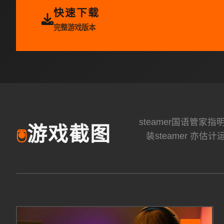
快速下载
完整游戏版本
steamer国语管家指
游戏截图
🖲️
装steamer 亦估