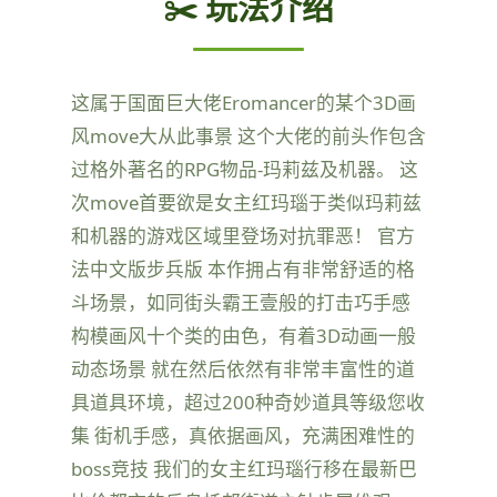
✂️ 玩法介绍
这属于国面巨大佬Eromancer的某个3D画
风move大从此事景 这个大佬的前头作包含
过格外著名的RPG物品-玛莉兹及机器。 这
次move首要欲是女主红玛瑙于类似玛莉兹
和机器的游戏区域里登场对抗罪恶！ 官方
法中文版步兵版 本作拥占有非常舒适的格
斗场景，如同街头霸王壹般的打击巧手感
构模画风十个类的由色，有着3D动画一般
动态场景 就在然后依然有非常丰富性的道
具道具环境，超过200种奇妙道具等级您收
集 街机手感，真依据画风，充满困难性的
boss竞技 我们的女主红玛瑙行移在最新巴