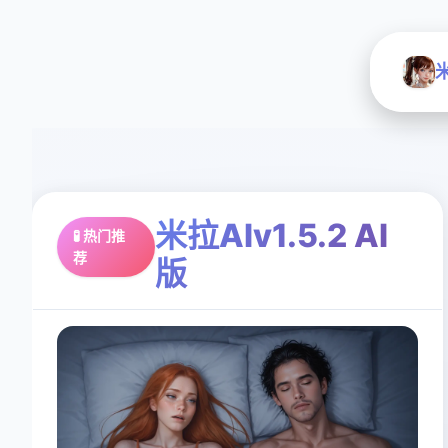
米
米拉AIv1.5.2 AI
🧪 热门推
荐
版