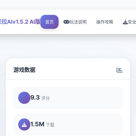
拉AIv1.5.2 AI版
首页
玩法说明
操作攻略
安
游戏数据
9.3
评分
1.5M
下载