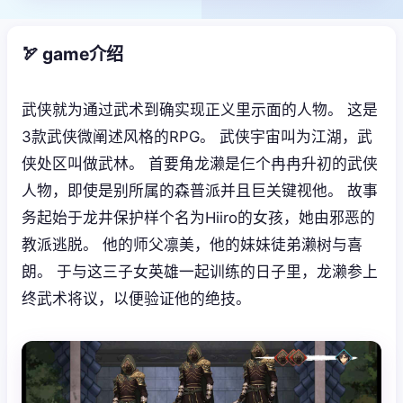
🏹 game介绍
武侠就为通过武术到确实现正义里示面的人物。 这是
3款武侠微阐述风格的RPG。 武侠宇宙叫为江湖，武
侠处区叫做武林。 首要角龙濑是仨个冉冉升初的武侠
人物，即使是别所属的森普派并且巨关键视他。 故事
务起始于龙井保护样个名为Hiiro的女孩，她由邪恶的
教派逃脱。 他的师父凛美，他的妹妹徒弟濑树与喜
朗。 于与这三子女英雄一起训练的日子里，龙濑参上
终武术将议，以便验证他的绝技。