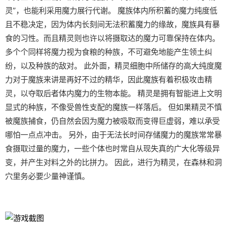
灵”，也能利采用魔力展行代谢。 魔族体内所积蓄的魔力纯度低
且不稳决定，因为体内长刻间无法积蓄魔力的缘故，魔族具有暴
食的习性。而且精灵则也许以将摄取达的魔力可靠保持在体内。
多个个同样将魔力视为食粮的种族，不可避免地能产生领土纠
纷，以及种族的敌对。 此外面，精灵细胞中所储存的高大纯度魔
力对于魔族来讲是再好不过的精华，因此魔族有着积极攻击精
灵，以夺取后者体内魔力的生物本能。 精灵是拥有智能进上文明
显式的种族，不像受兽性支配的魔族一样落后。 但如果精灵不慎
被魔族捕食，仍自然会因为魔力被吸取而变得巨虚弱，难以承受
哪怕一点点冲击。 另外，由于无法长时间存储魔力的魔族常常暴
食摄取过量的魔力，一些个体也时常自从现失真的广大化等级异
变，并产生对料之外的比拼力。 因此，进行为精灵，在森林和洞
穴里务必要少量神谨慎。