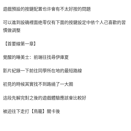
遊戲預設的按鍵配置也许會有不太好按的問題
可以進到設确裡面绝零仅有下面的按鍵設定中依个人己喜歡的習
慣做调整
【首要線第一章】
覺醒的睡美士：前端往找尋伊庫夏
影片紀錄一下前往同學所在地的最短路線
初見的時候其實找不到路繞了一大圈
這段先解完對之後的遊戲體驗應該會比較好
被迫往下走打【鳥籠】關卡後