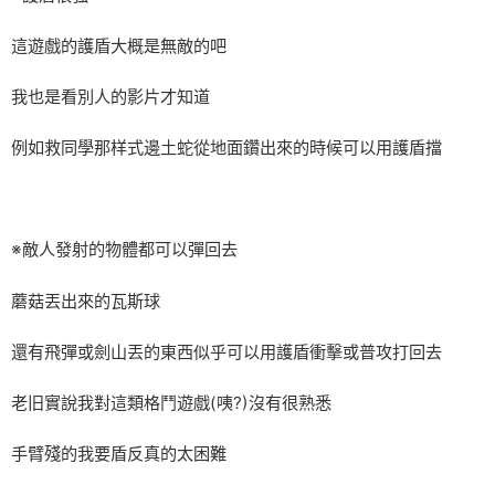
這遊戲的護盾大概是無敵的吧
我也是看別人的影片才知道
例如救同學那样式邊土蛇從地面鑽出來的時候可以用護盾擋
※敵人發射的物體都可以彈回去
蘑菇丟出來的瓦斯球
還有飛彈或劍山丟的東西似乎可以用護盾衝擊或普攻打回去
老旧實說我對這類格鬥遊戲(咦?)沒有很熟悉
手臂殘的我要盾反真的太困難