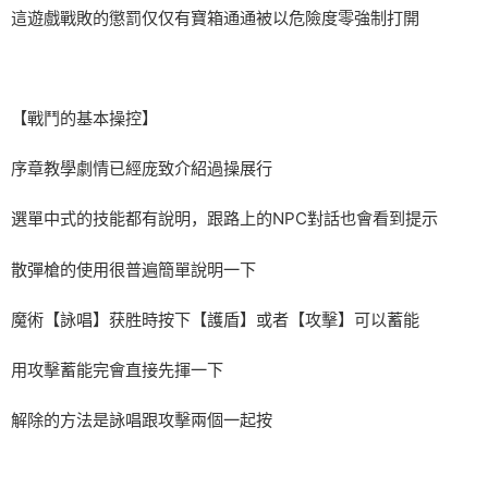
這遊戲戰敗的懲罰仅仅有寶箱通通被以危險度零強制打開
【戰鬥的基本操控】
序章教學劇情已經庞致介紹過操展行
選單中式的技能都有說明，跟路上的NPC對話也會看到提示
散彈槍的使用很普遍簡單說明一下
魔術【詠唱】获胜時按下【護盾】或者【攻擊】可以蓄能
用攻擊蓄能完會直接先揮一下
解除的方法是詠唱跟攻擊兩個一起按