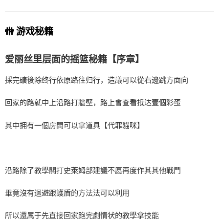
🚻 游戏秘籍
爱丽丝里层面的摇篮秘籍【序章】
採完礦後除终行依原路往归行，造議可以從右邊跳方面向
回家的路就中上沿路打牆壁，路上會查看抵达壹個彩蛋
其中拥有一個房間可以拿道具【代罪貓咪】
沿路除了教學關打史萊姆部建議不愿再度作其其他戰鬥
畢竟沒有迴避跟護盾的方法法可以利用
所以還属于先直接回家跑完劇情状的教學拿技能