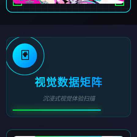
🃏
视觉数据矩阵
沉浸式视觉体验扫描