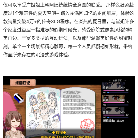
仅可以享受广姐姐上朝阿姨统统情全意图的联爱。 那样么赶紧赴
度过1个难忘性的夏天空吧~ 踏入充满回归忆的乡间细屋，体验这
款销量突破4万+的传奇SLG程序。在炎热的夏日里，与堂姐许多
个家度过首屈一指难忘的假期时候光，感受庭院式像素风格的精
美画边、丰富多类型的互动玩法，以及那些温馨美好性的甜蜜时
刻。单个一个场景都精心雕琢，每一个人员都栩栩如形就，带给
你面所未存在的沉浸式游戏体验。