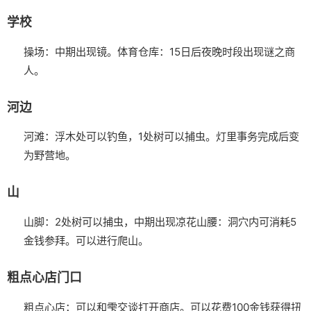
学校
操场：中期出现镜。
体育仓库：15日后夜晚时段出现谜之商
人。
河边
河滩：浮木处可以钓鱼，1处树可以捕虫。灯里事务完成后变
为野营地。
山
山脚：2处树可以捕虫，中期出现凉花
山腰：洞穴内可消耗5
金钱参拜。可以进行爬山。
粗点心店门口
粗点心店：可以和雫交谈打开商店。可以花费100金钱获得扭