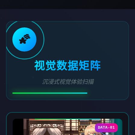
🌠
视觉数据矩阵
沉浸式视觉体验扫描
DATA-01