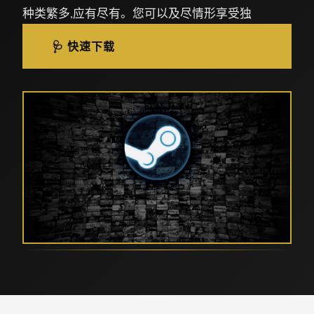
种类繁多,应有尽有。您可以及尽情形享受独
🩺 快速下载