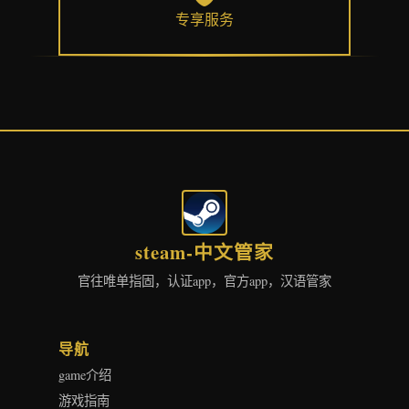
专享服务
steam-中文管家
官往唯单指固，认证app，官方app，汉语管家
导航
game介绍
游戏指南