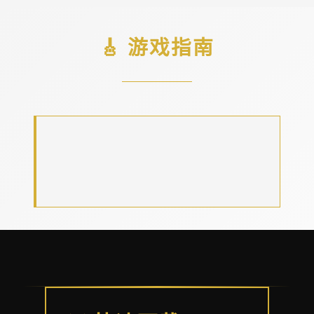
🎸 游戏指南