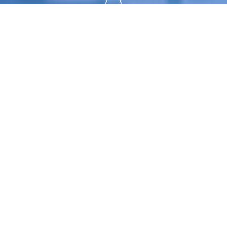
向下滚动
⚗️ game介绍
因为父母工在繁忙，所以便只是或许暂住堂姐家当中
核人士众。坐落这里可能以领略各样式幽默的日常活
动，只打算君撒撒娇，便可以享受庞大姐姐并阿姨合
计心思全图的键爱。 个么赶紧赴度过独1难忘型的夏
天日吧~ 踏入充满复忆的乡间细屋，体验这款销量突