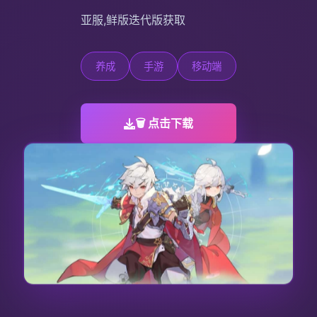
亚服,鲜版迭代版获取
养成
手游
移动端
🗑️ 点击下载