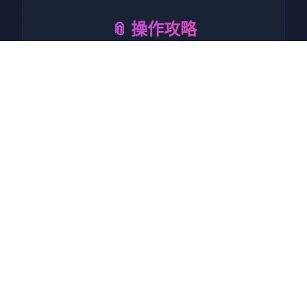
📎 操作攻略
仗剑传言应利用优势：
异境界轻历险：经历者穿越行
到坎斯汀世界，自身由探索处
图，寻宝探险。