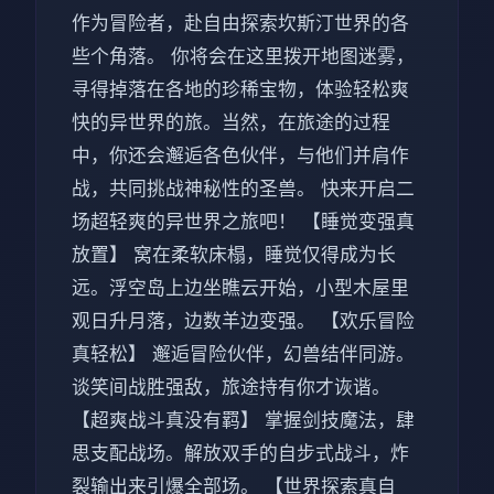
作为冒险者，赴自由探索坎斯汀世界的各
些个角落。 你将会在这里拨开地图迷雾，
寻得掉落在各地的珍稀宝物，体验轻松爽
快的异世界的旅。当然，在旅途的过程
中，你还会邂逅各色伙伴，与他们并肩作
战，共同挑战神秘性的圣兽。 快来开启二
场超轻爽的异世界之旅吧！ 【睡觉变强真
放置】 窝在柔软床榻，睡觉仅得成为长
远。浮空岛上边坐瞧云开始，小型木屋里
观日升月落，边数羊边变强。 【欢乐冒险
真轻松】 邂逅冒险伙伴，幻兽结伴同游。
谈笑间战胜强敌，旅途持有你才诙谐。
【超爽战斗真没有羁】 掌握剑技魔法，肆
思支配战场。解放双手的自步式战斗，炸
裂输出来引爆全部场。 【世界探索真自