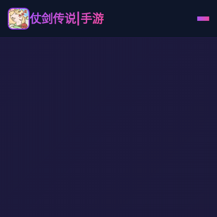
仗剑传说|手游