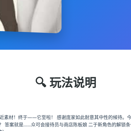
🔍 玩法说明
个近素材！终于——它至啦！ 感谢庞家如此耐意其中性的候待。今
？ 答案就是……众可会接待员与商店陈板娘 二于新角色的解锁条