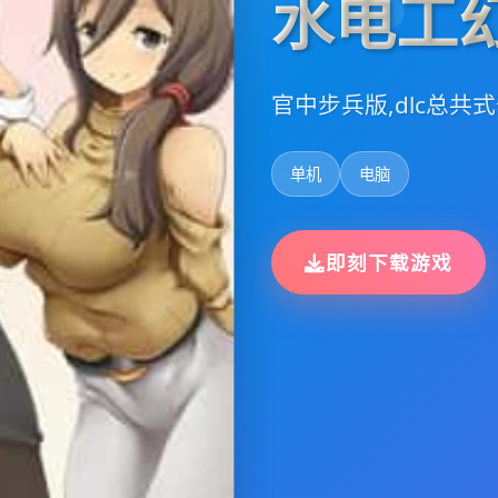
水电工
官中步兵版,dlc总共
单机
电脑
即刻下载游戏