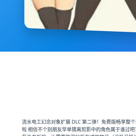
流水电工幻念对象扩展 DLC 第二弹！免费版畅享整
啦 相信不个别朋友早单猜离剪影中的角色属于谁过吧