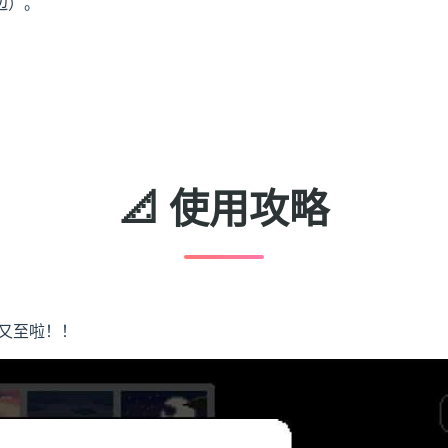
边）。
📐 使用攻略
又至啦！！