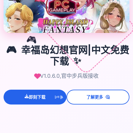
🎮
🎮
幸福岛幻想官网|中文免费
✨
下载
V1.0.6.0,官中步兵版接收
💫
🤔
✨
即刻下载
了解更多
⭐