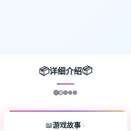
📦
📦
详细介绍
🟢
🔴
🟣
🟡
🔵
📖
游戏故事
✨