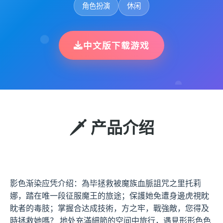
角色扮演
休闲
中文版下载游戏
🗡️ 产品介绍
影色渐染应凭介绍：為毕拯救被魔族血脈詛咒之里托莉
娜，踏在唯一段征服魔王的旅途；保護她免遭身邊虎視眈
眈者的毒肢；掌握合达成技術，方之牢，戰強敵，您得及
時拯救她嗎？ 地处充滿細節的空间中旅行，遇見形形色色