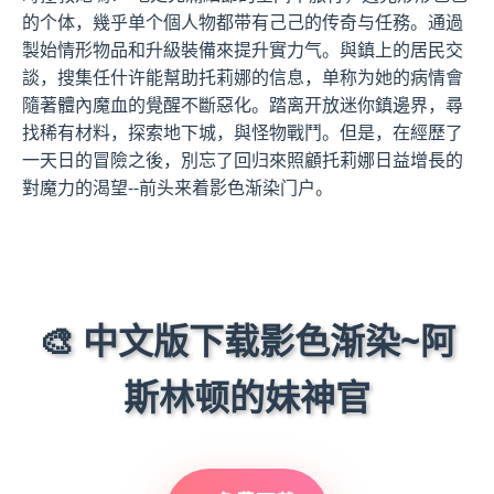
的个体，幾乎单个個人物都带有己己的传奇与任務。通過
製始情形物品和升級裝備來提升實力气。與鎮上的居民交
談，搜集任什许能幫助托莉娜的信息，单称为她的病情會
隨著體內魔血的覺醒不斷惡化。踏离开放迷你鎮邊界，尋
找稀有材料，探索地下城，與怪物戰鬥。但是，在經歷了
一天日的冒險之後，別忘了回归來照顧托莉娜日益增長的
對魔力的渴望--前头来着影色渐染门户。
🎨 中文版下载影色渐染~阿
斯林顿的妹神官