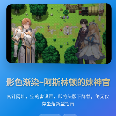
影色渐染~阿斯林顿的妹神官
官针网址，空的害设置，即将头版下降载，绝无仅
存坐落新型指南