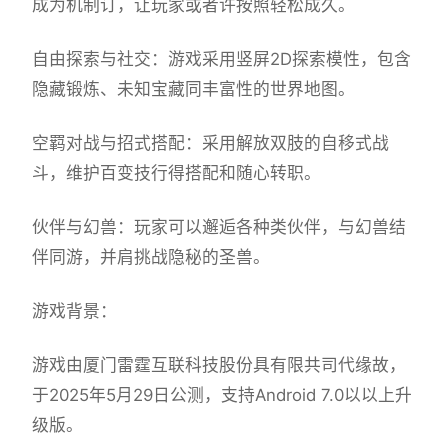
成为机制订，让玩家或者许按照轻松成久。
自由探索与社交：游戏采用竖屏2D探索模性，包含
隐藏锻炼、未知宝藏同丰富性的世界地图。
空羁对战与招式搭配：采用解放双肢的自移式战
斗，维护百变技行得搭配和随心转职。
伙伴与幻兽：玩家可以邂逅各种类伙伴，与幻兽结
伴同游，并肩挑战隐秘的圣兽。
游戏背景：
游戏由厦门雷霆互联科技股份具有限共司代缘故，
于2025年5月29日公测，支持Android 7.0以以上升
级版。