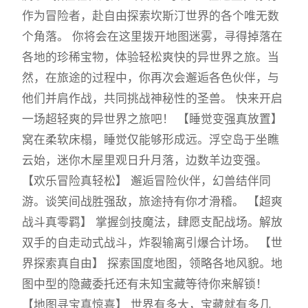
作为冒险者，赴自由探索坎斯汀世界的各个唯无数
个角落。 你将会在这里拨开地图迷雾，寻得掉落在
各地的珍稀宝物，体验轻松爽快的异世界之旅。当
然，在旅途的过程中，你再次会邂逅各色伙伴，与
他们并肩作战，共同挑战神秘性的圣兽。 快来开启
一场超轻爽的异世界之旅吧！ 【睡觉变强真放置】
窝在柔软床榻，睡觉仅能够形成远。浮空岛于坐瞧
云始，迷你木屋里观日升月落，边数羊边变强。
【欢乐冒险真轻松】 邂逅冒险伙伴，幻兽结伴同
游。谈笑间战胜强敌，旅途持有你才滑稽。 【超爽
战斗真零羁】 掌握剑技魔法，肆愿支配战场。解放
双手的自走动式战斗，炸裂输离引爆合计场。 【世
界探索真自由】 探索国度地图，领略各地风貌。地
图中型的隐藏委托还有未知宝藏等待你来解锁！
【地图寻宝真惊喜】 世界有多大，宝藏就有多几