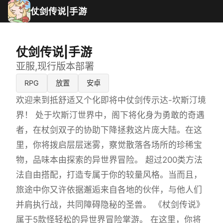
仗剑传说|手游
仗剑传说|手游
亚服,现行版本部署
RPG
放置
安卓
欢迎来到抵舒适又个化即将中仗剑传示达-坎斯汀境
界！ 处于坎斯汀世界中，阁下将化身为勇敢的奇遇
者，在杖剑双子的协助下降拯救这片庞大陆。在这
里，你将拨启层层迷雾，察觉散落各场所的珍稀宝
物，品味本由探索的异世界冒险。 超过200类方法
法自由搭配，打造专属于你的较量风格。当而且，
旅途中你又许依据邂逅来自各地的伙伴，与他人们
并肩执行战，共同障碍隐秘的圣兽。 《杖剑传说》
属于5款怪轻松的异世界冒险掌游。 在这里，你将