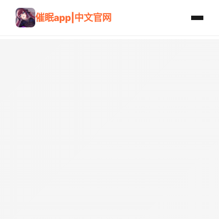
催眠app|中文官网