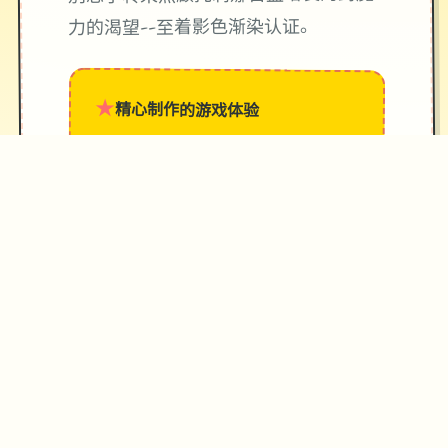
力的渴望--至着影色渐染认证。
★
精心制作的游戏体验
→
✧
♥
♡
✦
游戏截图