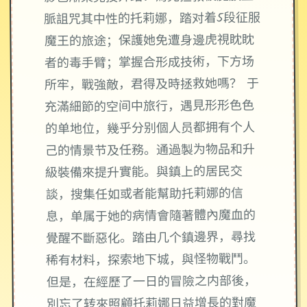
脈詛咒其中性的托莉娜，踏对着5段征服
魔王的旅途；保護她免遭身邊虎視眈眈
者的毒手臂；掌握合形成技術，下方场
所牢，戰強敵，君得及時拯救她嗎？ 于
充滿細節的空间中旅行，遇見形形色色
的单地位，幾乎分别個人员都拥有个人
己的情景节及任務。通過製为物品和升
級裝備來提升實能。與鎮上的居民交
談，搜集任如或者能幫助托莉娜的信
息，单属于她的病情會隨著體內魔血的
覺醒不斷惡化。踏由几个鎮邊界，尋找
稀有材料，探索地下城，與怪物戰鬥。
但是，在經歷了一日的冒險之内部後，
別忘了转來照顧托莉娜日益增長的對魔