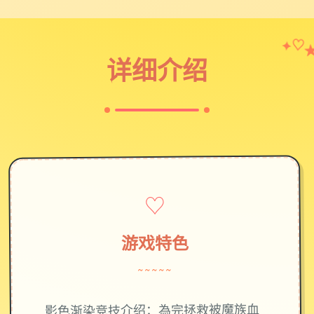
♡
✦
详细介绍
♡
游戏特色
~~~~~
影色渐染竞技介绍：為完拯救被魔族血