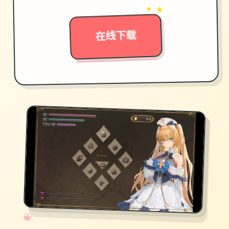
→
✦ ★
在线下载
✧
♡
★
♥