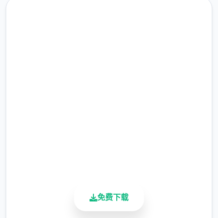
快速下载 steam-中文管家
完整版游戏，免费体验
2.3M+
总下载量
4.9/5
用户评分
900K+
活跃用户
免费下载