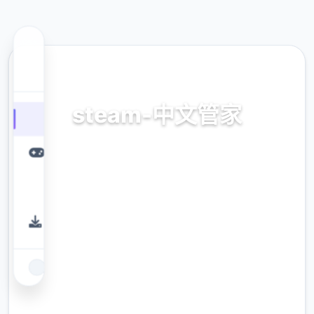
📀 热门推荐
steam-中文管家
官表现面唯二指准确，正版app，官方app，本
土化管家
9.4
评分
2.3M
下载