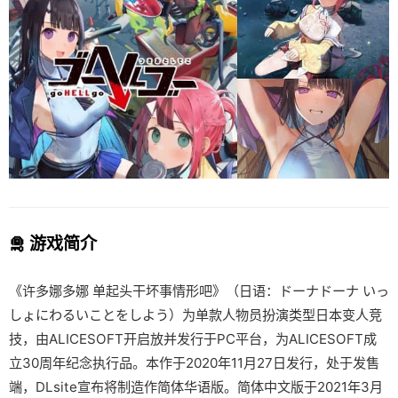
🛅 游戏简介
《许多娜多娜 单起头干坏事情形吧》（日语：ドーナドーナ いっ
しょにわるいことをしよう）为单款人物员扮演类型日本变人竞
技，由ALICESOFT开启放并发行于PC平台，为ALICESOFT成
立30周年纪念执行品。本作于2020年11月27日发行，处于发售
端，DLsite宣布将制造作简体华语版。简体中文版于2021年3月