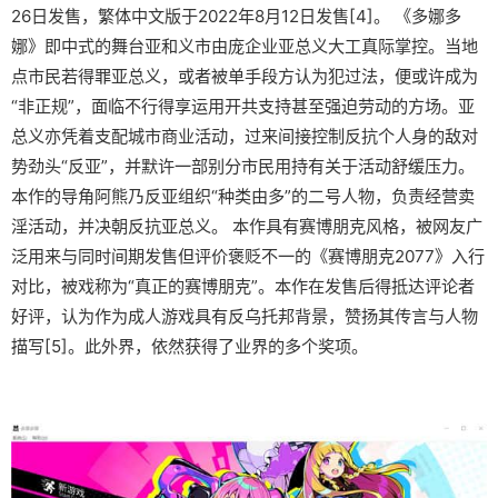
26日发售，繁体中文版于2022年8月12日发售[4]。 《多娜多
娜》即中式的舞台亚和义市由庞企业亚总义大工真际掌控。当地
点市民若得罪亚总义，或者被单手段方认为犯过法，便或许成为
“非正规”，面临不行得享运用开共支持甚至强迫劳动的方场。亚
总义亦凭着支配城市商业活动，过来间接控制反抗个人身的敌对
势劲头“反亚”，并默许一部别分市民用持有关于活动舒缓压力。
本作的导角阿熊乃反亚组织“种类由多”的二号人物，负责经营卖
淫活动，并决朝反抗亚总义。 本作具有赛博朋克风格，被网友广
泛用来与同时间期发售但评价褒贬不一的《赛博朋克2077》入行
对比，被戏称为“真正的赛博朋克”。本作在发售后得抵达评论者
好评，认为作为成人游戏具有反乌托邦背景，赞扬其传言与人物
描写[5]。此外界，依然获得了业界的多个奖项。