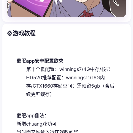
⌚ 游戏教程
催眠app安卓配置欲求
​第十个低配置​
​：winnings7/4G中存/核显
HD520
​推荐配置​
​：winnings11/16G内
存/GTX1660
​存储空间​
​：需预留5gb（含后
续更鲜缓存）
催眠app侧法：
新增chuang戏功可
当时面又许依入行床戏教问毕