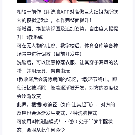
相较于前作《用洗脑APP对高傲巨大细姐为所欲
为的模拟游戏》，本作完整面提升！
新增语、换装等视图及追加姿势，自由度大幅提
升！t教系统
可在无人物的走廊、教学楼后、体育仓库等各种
场景中进行调教（目前开发中）
洗脑后，可以随意掉落衣服、让其穿于漏风的装
扮，并用玩具、臂自由玩
t教收尾后会清除期间的记忆，t教环节终止。即
使记忆被消除，随着逐渐被开发，对方的态度也
会逐渐改变
此界，根据t教途径（如什让其起飞），对方的
反应也会逐渐发生变式，4种洗脑模式
可使用4种洗脑模式！・催○ 处于半梦半醒状
态，会服从此任何命令