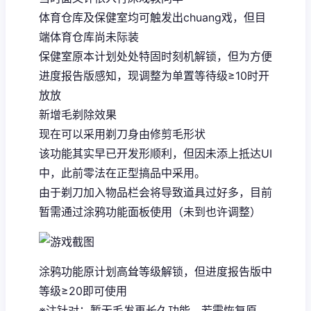
体育仓库及保健室均可触发出chuang戏，但目
端体育仓库尚未际装
保健室原本计划处处特固时刻机解锁，但为方便
进度报告版感知，现调整为单置等待级≥10时开
放放
新增毛剃除效果
现在可以采用剃刀身由修剪毛形状
该功能其实早已开发形顺利，但因未添上抵达UI
中，此前零法在正型搞品中采用。
由于剃刀加入物品栏会将导致道具过好多，目前
暂需通过涂鸦功能面板使用（未到也许调整）
涂鸦功能原计划高耸等级解锁，但进度报告版中
等级≥20即可使用
※注针对
：暂无毛发再长久功能，若需恢复原