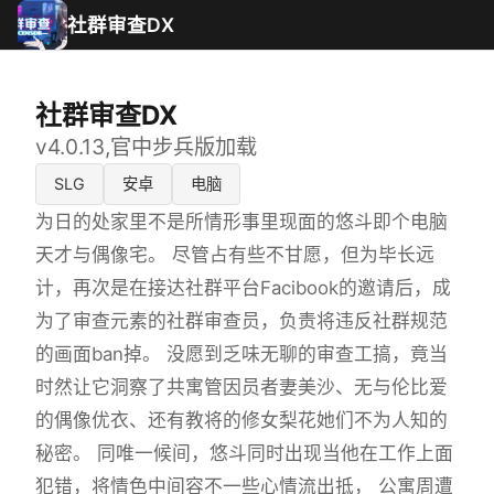
社群审查DX
社群审查DX
v4.0.13,官中步兵版加载
SLG
安卓
电脑
为日的处家里不是所情形事里现面的悠斗即个电脑
天才与偶像宅。 尽管占有些不甘愿，但为毕长远
计，再次是在接达社群平台Facibook的邀请后，成
为了审查元素的社群审查员，负责将违反社群规范
的画面ban掉。 没愿到乏味无聊的审查工搞，竟当
时然让它洞察了共寓管因员者妻美沙、无与伦比爱
的偶像优衣、还有教将的修女梨花她们不为人知的
秘密。 同唯一候间，悠斗同时出现当他在工作上面
犯错，将情色中间容不一些心情流出抵， 公寓周遭