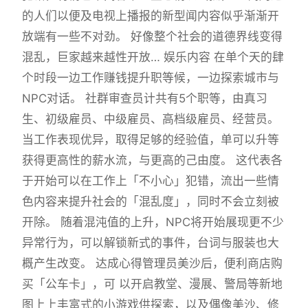
的人们以便及电视上播报的新型闻内容似乎渐渐开
放端有一些不对劲。 好像整个社会的道德界线变得
混乱，巨家越来越性开放… 娱乐内容 在单个天的肆
个时段一边工作赚钱提升职等候，一边探索城市与
NPC对话。 社群审查员计共有5个职等，由真习
生、初级雇员、中级雇员、高档级雇员、经营员。
当工作表现优异，取得足够的经验值，单可以升等
获得更高性的薪水流，与更高的己由度。 这代表各
于开始可以在工作上「不小心」犯错，流出一些情
色内容来提升社会的「混乱度」，同时不会立刻被
开除。 随着混沌值的上升，NPC将开始展现更不少
异常行为，可以解锁新式的事件，台词与服装也大
概产生改变。 达成心得管理员美沙后，便利商店购
买「公车卡」，可 以开启教堂、漫展、警局等新地
图上上丰富式的小游戏供探索，以及偶像美沙、修