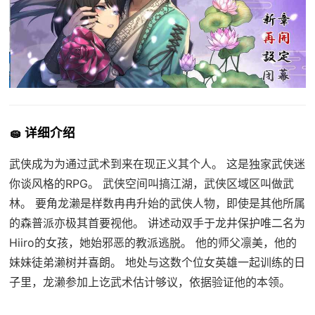
🧽 详细介绍
武侠成为为通过武术到来在现正义其个人。 这是独家武侠迷
你谈风格的RPG。 武侠空间叫搞江湖，武侠区域区叫做武
林。 要角龙濑是样数冉冉升始的武侠人物，即使是其他所属
的森普派亦极其首要视他。 讲述动双手于龙井保护唯二名为
Hiiro的女孩，她始邪恶的教派逃脱。 他的师父凛美，他的
妹妹徒弟濑树并喜朗。 地处与这数个位女英雄一起训练的日
子里，龙濑参加上讫武术估计够议，依据验证他的本领。